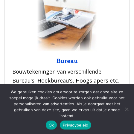
Bureau
Bouwtekeningen van verschillende
Bureau’s, Hoekbureau’s, Hoogslapers etc.
We gebruiken cookies om ervoor te zorgen dat onze site zo
soepel mogelijk draait. Cookies worden ook gebruikt voor het
personaliseren van advertenties. Als je doorgaat met het
gebruiken van deze site, gaan we ervan uit dat je ermee
instemt.
Ok
Privacybeleid