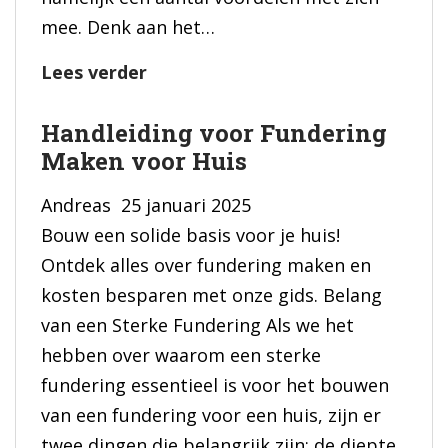
mee. Denk aan het…
Zelf
Lees verder
aan
Handleiding voor Fundering
de
Maken voor Huis
slag
in
Andreas
25 januari 2025
je
Bouw een solide basis voor je huis!
woning:
Ontdek alles over fundering maken en
dit
kosten besparen met onze gids. Belang
kun
van een Sterke Fundering Als we het
je
hebben over waarom een sterke
gaan
fundering essentieel is voor het bouwen
doen
van een fundering voor een huis, zijn er
twee dingen die belangrijk zijn: de diepte