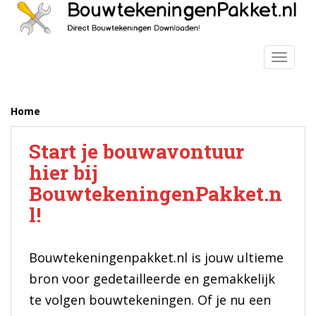
S
k
i
p
TOGGLE
t
o
m
Home
a
i
Start je bouwavontuur
n
hier bij
c
o
BouwtekeningenPakket.n
n
l!
t
e
n
Bouwtekeningenpakket.nl is jouw ultieme
t
bron voor gedetailleerde en gemakkelijk
te volgen bouwtekeningen. Of je nu een