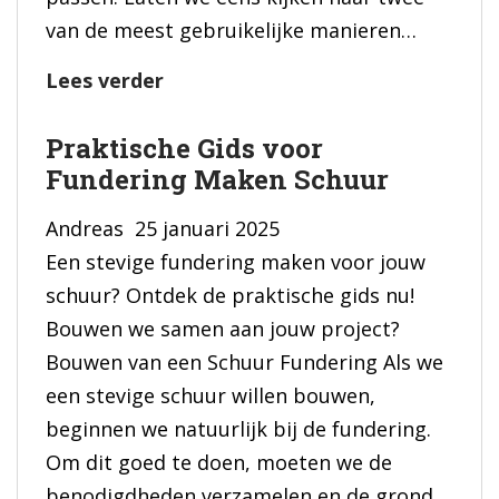
van de meest gebruikelijke manieren…
Zo
Lees verder
Maak
Praktische Gids voor
Je
Fundering Maken Schuur
de
Ideale
Andreas
25 januari 2025
Fundering
Een stevige fundering maken voor jouw
voor
schuur? Ontdek de praktische gids nu!
je
Bouwen we samen aan jouw project?
Tuinhuis
Bouwen van een Schuur Fundering Als we
een stevige schuur willen bouwen,
beginnen we natuurlijk bij de fundering.
Om dit goed te doen, moeten we de
benodigdheden verzamelen en de grond