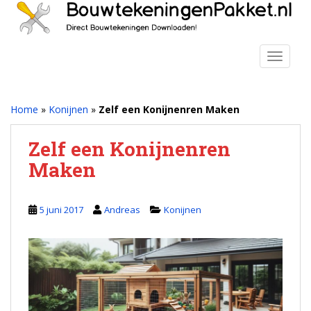
S
k
i
p
TOGGLE
t
o
m
Home
»
Konijnen
»
Zelf een Konijnenren Maken
a
i
Zelf een Konijnenren
n
Maken
c
o
n
5 juni 2017
Andreas
Konijnen
t
e
n
t