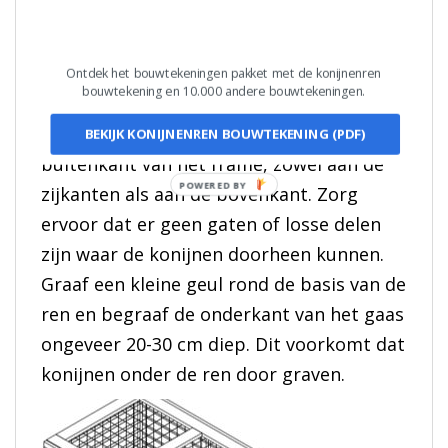
Ontdek het bouwtekeningen pakket met de konijnenren
bouwtekening en 10.000 andere bouwtekeningen.
Stap 4: Bevestig het gaas
Rol het gaas uit en bevestig het aan de
BEKIJK KONIJNENREN BOUWTEKENING (PDF)
buitenkant van het frame, zowel aan de
zijkanten als aan de bovenkant. Zorg
ervoor dat er geen gaten of losse delen
zijn waar de konijnen doorheen kunnen.
Graaf een kleine geul rond de basis van de
ren en begraaf de onderkant van het gaas
ongeveer 20-30 cm diep. Dit voorkomt dat
konijnen onder de ren door graven.