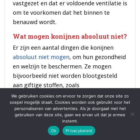
vastgezet en dat er voldoende ventilatie is
om te voorkomen dat het binnen te
benauwd wordt.
Wat mogen konijnen absoluut niet?
Er zijn een aantal dingen die konijnen
absoluut niet mogen
, om hun gezondheid
en welzijn te beschermen. Ze mogen
bijvoorbeeld niet worden blootgesteld
aan giftige stoffen, zoals
schoonmaakmiddelen of verf. Ook mogen
We gebruiken cookies om ervoor te zorgen dat onze site zo
soepel mogelijk draait. Cookies worden ook gebruikt voor het
ze niet onbeperkt groenten en fruit eten,
personaliseren van advertenties. Als je doorgaat met het
omdat dit kan leiden tot diarree. Het is
gebruiken van deze site, gaan we ervan uit dat je ermee
instemt.
ook belangrijk om ze niet te overbevolken
Ok
Privacybeleid
of te weinig bewegingsruimte te geven,