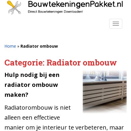
S
k
i
p
TOGGLE
t
o
m
Home
»
Radiator ombouw
a
i
Categorie:
Radiator ombouw
n
c
Hulp nodig bij een
o
radiator ombouw
n
t
maken?
e
n
Radiatorombouw is niet
t
alleen een effectieve
manier om je interieur te verbeteren, maar