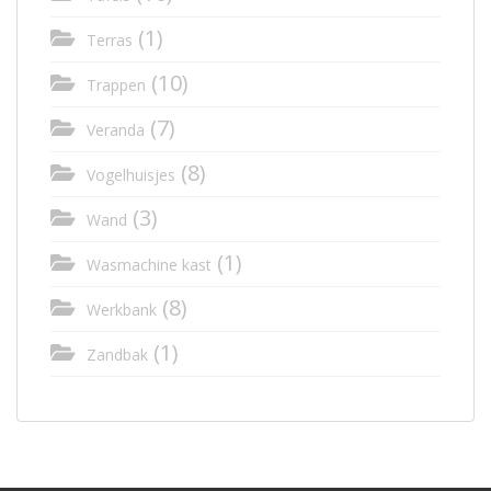
(1)
Terras
(10)
Trappen
(7)
Veranda
(8)
Vogelhuisjes
(3)
Wand
(1)
Wasmachine kast
(8)
Werkbank
(1)
Zandbak