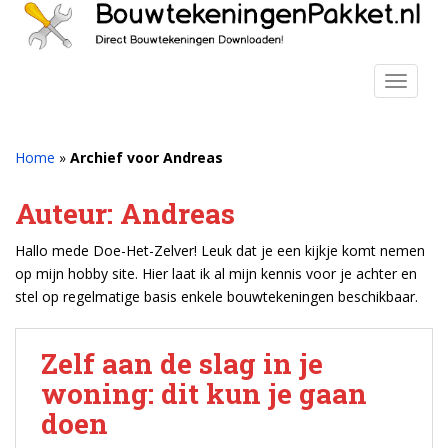
S
k
i
p
TOGGLE
t
o
m
Home
»
Archief voor Andreas
a
i
Auteur:
Andreas
n
c
Hallo mede Doe-Het-Zelver! Leuk dat je een kijkje komt nemen
o
op mijn hobby site. Hier laat ik al mijn kennis voor je achter en
n
stel op regelmatige basis enkele bouwtekeningen beschikbaar.
t
e
Zelf aan de slag in je
n
t
woning: dit kun je gaan
doen