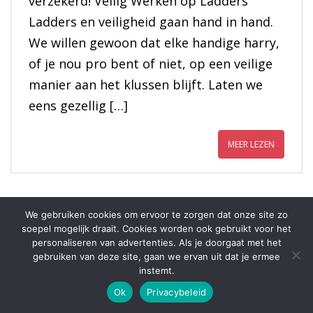
verzekerd! Veilig Werken op Ladders
Ladders en veiligheid gaan hand in hand.
We willen gewoon dat elke handige harry,
of je nou pro bent of niet, op een veilige
manier aan het klussen blijft. Laten we
eens gezellig […]
MEER LEZEN
We gebruiken cookies om ervoor te zorgen dat onze site zo
Zet Je Creativiteit in: Zelf
soepel mogelijk draait. Cookies worden ook gebruikt voor het
personaliseren van advertenties. Als je doorgaat met het
Een Apotheek Trapje
gebruiken van deze site, gaan we ervan uit dat je ermee
Maken Met Plezier
instemt.
Ok
Privacybeleid