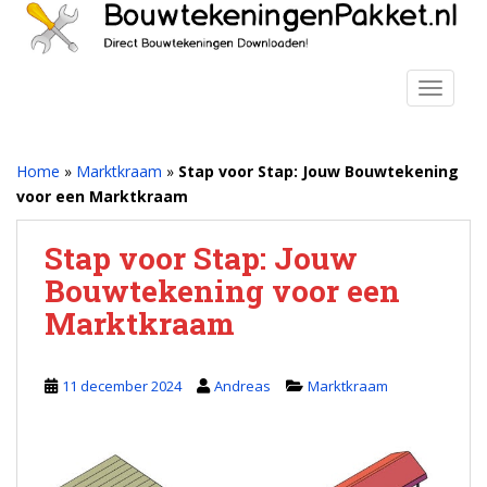
S
k
i
p
TOGGLE
t
o
m
Home
»
Marktkraam
»
Stap voor Stap: Jouw Bouwtekening
a
voor een Marktkraam
i
n
Stap voor Stap: Jouw
c
Bouwtekening voor een
o
n
Marktkraam
t
e
n
11 december 2024
Andreas
Marktkraam
t