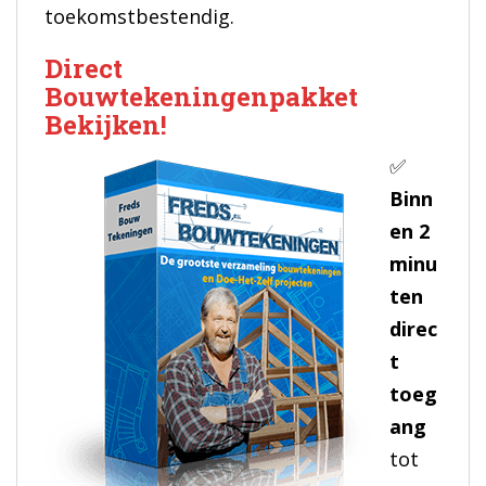
toekomstbestendig.
Direct
Bouwtekeningenpakket
Bekijken!
✅
Binn
en 2
minu
ten
direc
t
toeg
ang
tot