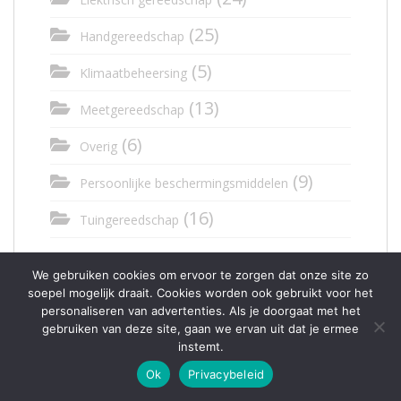
(25)
Handgereedschap
(5)
Klimaatbeheersing
(13)
Meetgereedschap
(6)
Overig
(9)
Persoonlijke beschermingsmiddelen
(16)
Tuingereedschap
(2)
Gereedschapkisten
We gebruiken cookies om ervoor te zorgen dat onze site zo
soepel mogelijk draait. Cookies worden ook gebruikt voor het
(1)
personaliseren van advertenties. Als je doorgaat met het
Hangmat
gebruiken van deze site, gaan we ervan uit dat je ermee
(7)
instemt.
Hekken
Ok
Privacybeleid
(8)
Hondenhok