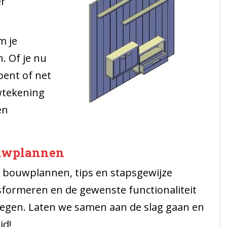
er
m je
. Of je nu
bent of net
wtekening
en
ouwplannen
 bouwplannen, tips en stapsgewijze
sformeren en de gewenste functionaliteit
voegen. Laten we samen aan de slag gaan en
id!