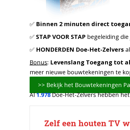
✅
Binnen 2 minuten direct toega
✅
STAP VOOR STAP
begeleiding die
✅
HONDERDEN Doe-Het-Zelvers
al
Bonus
:
Levenslang Toegang tot a
meer nieuwe bouwtekeningen te ko
>> Bekijk het Bouwtekeningen Pa
Al
1.978
Doe-Het-Zelvers hebben he
Zelf een houten TV 