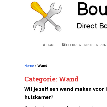
S
k
i
p
t
o
m
a
HOME
HET BOUWTEKENINGEN PAKK
i
n
c
o
Home
»
Wand
n
t
Categorie:
Wand
e
n
Wil je zelf een wand maken voor 
t
huiskamer?