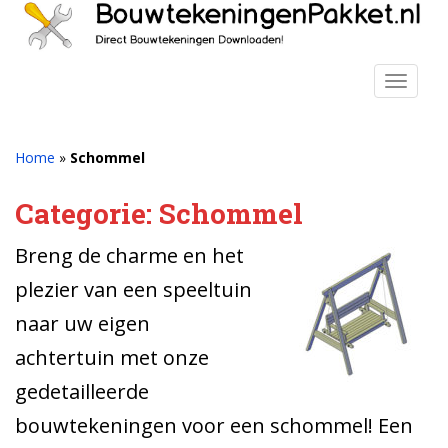
S
k
i
p
TOGGLE
t
o
m
Home
»
Schommel
a
i
Categorie:
Schommel
n
c
Breng de charme en het
o
plezier van een speeltuin
n
t
naar uw eigen
e
achtertuin met onze
n
t
gedetailleerde
bouwtekeningen voor een schommel! Een