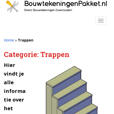
S
k
i
p
TOGGLE
t
o
m
Home
»
Trappen
a
i
Categorie:
Trappen
n
c
Hier
o
vindt je
n
t
alle
e
informa
n
t
tie over
het