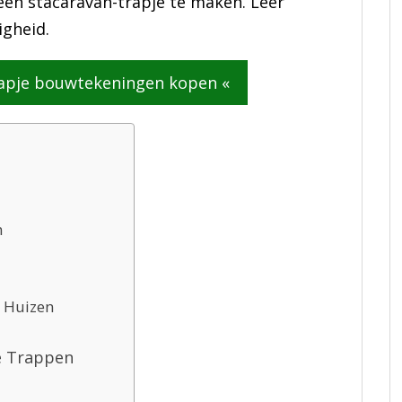
een stacaravan-trapje te maken. Leer
igheid.
rapje bouwtekeningen kopen «
n
b Huizen
e Trappen