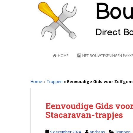
S
k
i
p
t
o
m
a
HOME
HET BOUWTEKENINGEN PAKK
i
n
c
o
Home
»
Trappen
»
Eenvoudige Gids voor Zelfgem
n
t
e
Eenvoudige Gids voo
n
Stacaravan-trapjes
t
9 december 2024
Andreas
Trappen