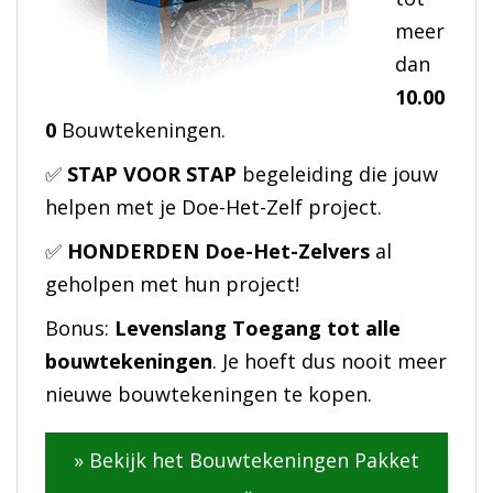
meer
dan
10.00
0
Bouwtekeningen.
✅
STAP VOOR STAP
begeleiding die jouw
helpen met je Doe-Het-Zelf project.
✅
HONDERDEN Doe-Het-Zelvers
al
geholpen met hun project!
Bonus:
Levenslang Toegang tot alle
bouwtekeningen
. Je hoeft dus nooit meer
nieuwe bouwtekeningen te kopen.
» Bekijk het Bouwtekeningen Pakket
«