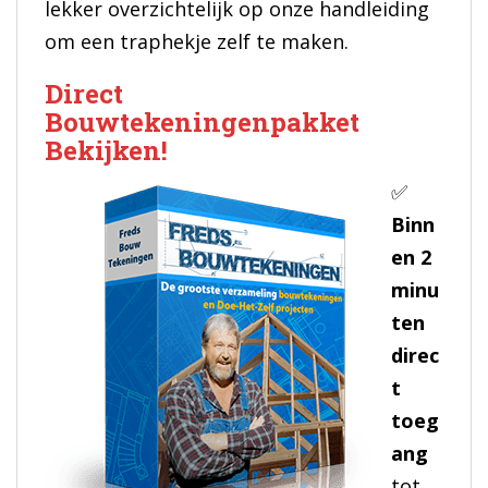
lekker overzichtelijk op onze handleiding
om een traphekje zelf te maken.
Direct
Bouwtekeningenpakket
Bekijken!
✅
Binn
en 2
minu
ten
direc
t
toeg
ang
tot