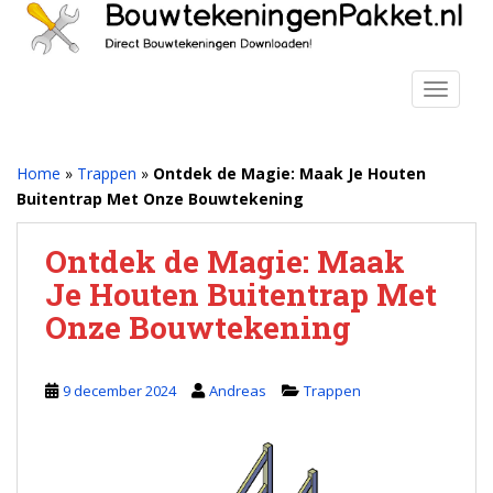
S
k
i
p
TOGGLE
t
o
m
Home
»
Trappen
»
Ontdek de Magie: Maak Je Houten
a
Buitentrap Met Onze Bouwtekening
i
n
Ontdek de Magie: Maak
c
Je Houten Buitentrap Met
o
n
Onze Bouwtekening
t
e
n
9 december 2024
Andreas
Trappen
t