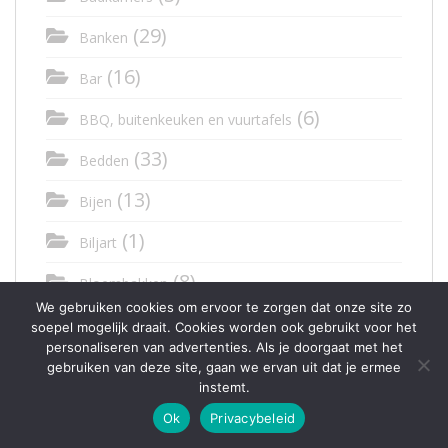
(29)
Banken
(16)
Bar
(6)
BBQ, buitenkeuken en vuurtafels
(33)
Bedden
(13)
Bijen
(1)
Biljart
(8)
Bloembakken
We gebruiken cookies om ervoor te zorgen dat onze site zo
(6)
Boekenkast
soepel mogelijk draait. Cookies worden ook gebruikt voor het
personaliseren van advertenties. Als je doorgaat met het
(3)
Bordjes en onderzetters
gebruiken van deze site, gaan we ervan uit dat je ermee
instemt.
(184)
Bouwtekeningen
Ok
Privacybeleid
(4)
Brievenbus