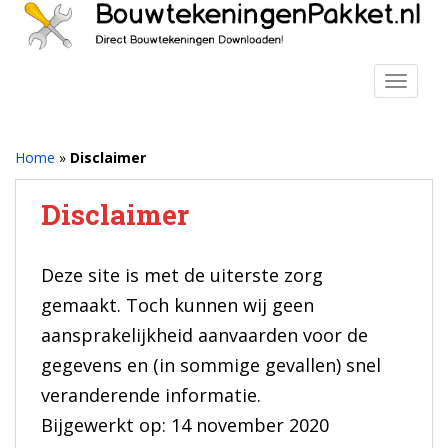
S
k
i
p
TOGGLE
t
o
m
Home
»
Disclaimer
a
i
Disclaimer
n
c
o
Deze site is met de uiterste zorg
n
gemaakt. Toch kunnen wij geen
t
e
aansprakelijkheid aanvaarden voor de
n
gegevens en (in sommige gevallen) snel
t
veranderende informatie.
Bijgewerkt op: 14 november 2020