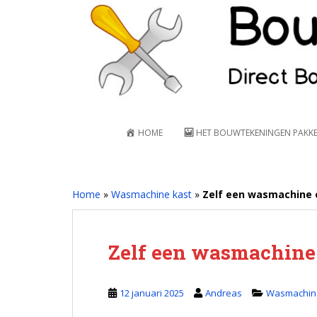
S
k
i
p
t
o
m
a
HOME
HET BOUWTEKENINGEN PAKK
i
n
c
o
Home
»
Wasmachine kast
»
Zelf een wasmachine 
n
t
e
Zelf een wasmachine
n
t
12 januari 2025
Andreas
Wasmachine