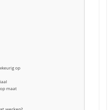
wkeurig op
iaal
 op maat
aat werken?