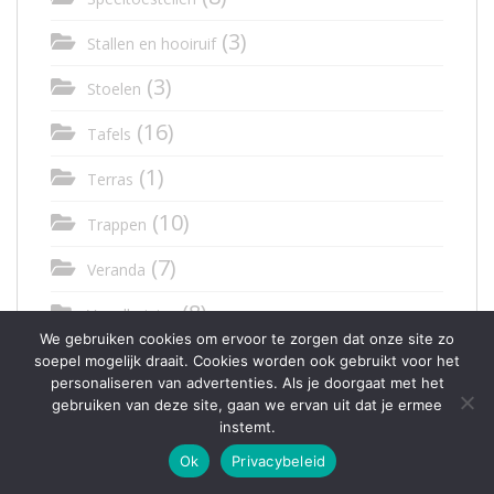
(3)
Stallen en hooiruif
(3)
Stoelen
(16)
Tafels
(1)
Terras
(10)
Trappen
(7)
Veranda
(8)
Vogelhuisjes
We gebruiken cookies om ervoor te zorgen dat onze site zo
(3)
Wand
soepel mogelijk draait. Cookies worden ook gebruikt voor het
personaliseren van advertenties. Als je doorgaat met het
(1)
Wasmachine kast
gebruiken van deze site, gaan we ervan uit dat je ermee
instemt.
(8)
Werkbank
Ok
Privacybeleid
(1)