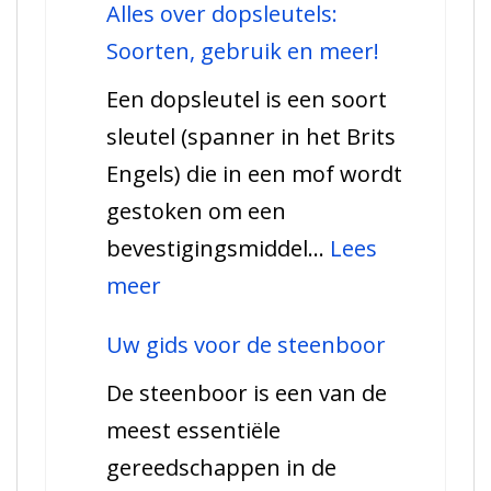
Alles over dopsleutels:
over
Soorten, gebruik en meer!
verstekbakken:
Een dopsleutel is een soort
De
sleutel (spanner in het Brits
handyman’s
Engels) die in een mof wordt
gids
gestoken om een
bevestigingsmiddel…
Lees
:
meer
Alles
Uw gids voor de steenboor
over
De steenboor is een van de
dopsleutels:
meest essentiële
Soorten,
gereedschappen in de
gebruik