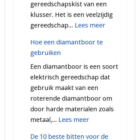
gereedschapskist van een
en
klusser. Het is een veelzijdig
meer!
:
gereedschap…
Lees meer
Uw
Hoe een diamantboor te
gids
gebruiken
voor
Een diamantboor is een soort
de
elektrisch gereedschap dat
steenboor
gebruik maakt van een
roterende diamantboor om
door harde materialen zoals
:
metaal,…
Lees meer
Hoe
De 10 beste bitten voor de