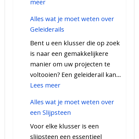
:
meer
Alles
Alles wat je moet weten over
wat
Geleiderails
je
Bent u een klusser die op zoek
moet
is naar een gemakkelijkere
weten
manier om uw projecten te
over
voltooien? Een geleiderail kan…
Schaafbeitels
:
Lees meer
Alles
Alles wat je moet weten over
wat
een Slijpsteen
je
Voor elke klusser is een
moet
slijpsteen een essentieel
weten