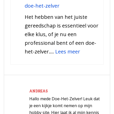
een
doe-het-zelver
diamantboor
Het hebben van het juiste
te
gereedschap is essentieel voor
gebruiken
elke klus, of je nu een
professional bent of een doe-
:
het-zelver.…
Lees meer
De
10
beste
bitten
ANDREAS
voor
Hallo mede Doe-Het-Zelver! Leuk dat
de
je een kijkje komt nemen op mijn
doe-
hobby site. Hier laat ik al mijn kennis