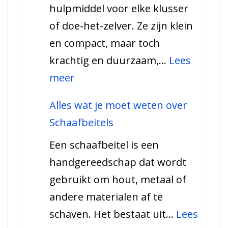
hulpmiddel voor elke klusser
u
of doe-het-zelver. Ze zijn klein
moet
en compact, maar toch
weten
krachtig en duurzaam,…
Lees
als
:
meer
klusjesman
Alles
Alles wat je moet weten over
wat
Schaafbeitels
u
Een schaafbeitel is een
moet
handgereedschap dat wordt
weten
gebruikt om hout, metaal of
over
andere materialen af te
koolborstels
schaven. Het bestaat uit…
Lees