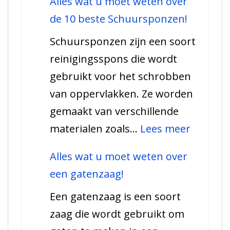
Alles wat u moet weten over
soorten
de 10 beste Schuursponzen!
ponsen
Schuursponzen zijn een soort
die
reinigingsspons die wordt
iedere
gebruikt voor het schrobben
klusjesman
van oppervlakken. Ze worden
moet
gemaakt van verschillende
kennen
:
materialen zoals…
Lees meer
Alles
Alles wat u moet weten over
wat
een gatenzaag!
u
Een gatenzaag is een soort
moet
zaag die wordt gebruikt om
weten