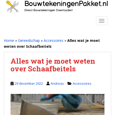
S
k
i
p
TOGGLE
t
o
m
Home
»
Gereedschap
»
Accessoires
»
Alles wat je moet
a
weten over Schaafbeitels
i
n
Alles wat je moet weten
c
over Schaafbeitels
o
n
t
29 december 2022
Andreas
Accessoires
e
n
t