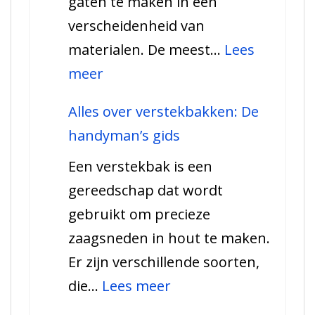
gaten te maken in een
over
verscheidenheid van
de
materialen. De meest…
Lees
10
:
meer
beste
Alles
Schuurs
Alles over verstekbakken: De
wat
handyman’s gids
u
Een verstekbak is een
moet
gereedschap dat wordt
weten
gebruikt om precieze
over
zaagsneden in hout te maken.
een
Er zijn verschillende soorten,
gatenzaag!
:
die…
Lees meer
Alles