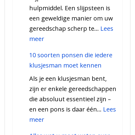
hulpmiddel. Een slijpsteen is
over
een geweldige manier om uw
Geleiderails
gereedschap scherp te…
Lees
:
meer
Alles
10 soorten ponsen die iedere
wat
klusjesman moet kennen
je
Als je een klusjesman bent,
moet
zijn er enkele gereedschappen
weten
die absoluut essentieel zijn –
over
en een pons is daar één…
Lees
een
:
meer
Slijpsteen
10