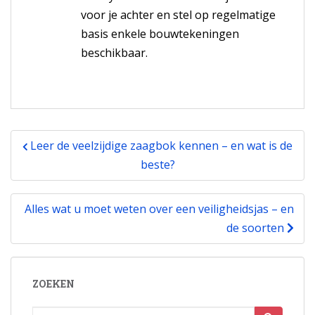
voor je achter en stel op regelmatige
het-
basis enkele bouwtekeningen
zelver
beschikbaar.
Bericht
Leer de veelzijdige zaagbok kennen – en wat is de
navigatie
beste?
Alles wat u moet weten over een veiligheidsjas – en
de soorten
ZOEKEN
Zoek