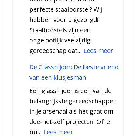
perfecte staalborstel? Wij
en
hebben voor u gezorgd!
hoe
Staalborstels zijn een
te
ongelooflijk veelzijdig
gebruiken
:
gereedschap dat…
Lees meer
Alles
De Glassnijder: De beste vriend
wat
van een klusjesman
u
Een glassnijder is een van de
moet
belangrijkste gereedschappen
weten
in je arsenaal als het gaat om
over
doe-het-zelf projecten. Of je
staalbor
:
nu…
Lees meer