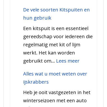
De
De vele soorten Kitspuiten en
Glassnijder:
hun gebruik
De
Een kitspuit is een essentieel
beste
gereedschap voor iedereen die
vriend
regelmatig met kit of lijm
van
werkt. Het kan worden
een
:
gebruikt om…
Lees meer
klusjesman
De
Alles wat u moet weten over
vele
ijskrabbers
soorten
Heb je ooit vastgezeten in het
Kitspuiten
winterseizoen met een auto
en