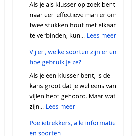
Als je als klusser op zoek bent
moet
naar een effectieve manier om
weten
twee stukken hout met elkaar
over
:
te verbinden, kun…
Lees meer
vetspuiten
Alles
Vijlen, welke soorten zijn er en
wat
hoe gebruik je ze?
u
Als je een klusser bent, is de
moet
kans groot dat je wel eens van
weten
vijlen hebt gehoord. Maar wat
over
:
zijn…
Lees meer
lijmk
Vijlen,
Poelietrekkers, alle informatie
welke
en soorten