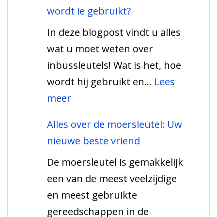
wat
wordt ie gebruikt?
u
In deze blogpost vindt u alles
moet
wat u moet weten over
weten
inbussleutels! Wat is het, hoe
over
wordt hij gebruikt en…
Lees
tegelsnijders
:
meer
Alles
Alles over de moersleutel: Uw
over
nieuwe beste vriend
de
De moersleutel is gemakkelijk
inbussleutel.
een van de meest veelzijdige
Hoe
en meest gebruikte
wordt
gereedschappen in de
ie