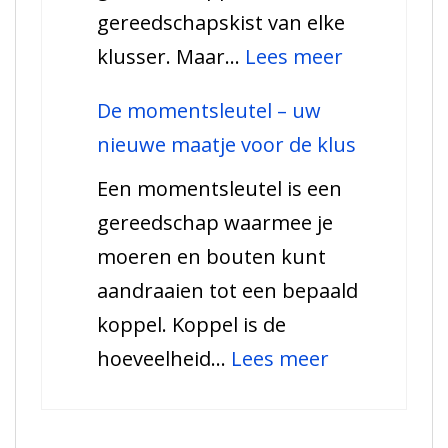
gereedschapskist van elke
gebruikt?
:
klusser. Maar…
Lees meer
Alles
De momentsleutel – uw
over
nieuwe maatje voor de klus
de
Een momentsleutel is een
moersleute
gereedschap waarmee je
Uw
moeren en bouten kunt
nieuwe
aandraaien tot een bepaald
beste
koppel. Koppel is de
vriend
:
hoeveelheid…
Lees meer
De
momentsleu