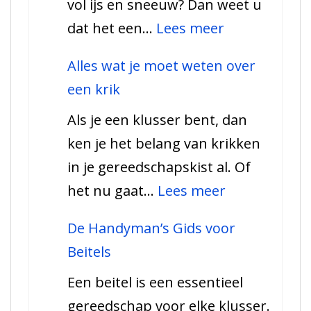
vol ijs en sneeuw? Dan weet u
hun
:
dat het een…
Lees meer
gebruik
Alles
Alles wat je moet weten over
wat
een krik
u
Als je een klusser bent, dan
moet
ken je het belang van krikken
weten
in je gereedschapskist al. Of
over
:
het nu gaat…
Lees meer
ijskrabbers
Alles
De Handyman’s Gids voor
wat
Beitels
je
Een beitel is een essentieel
moet
gereedschap voor elke klusser.
weten