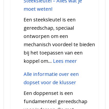
Steeksleutel – Alles wat je
verschillende
moet weten!
soorten
Een steeksleutel is een
tangen
gereedschap, speciaal
en
ontworpen om een
hun
mechanisch voordeel te bieden
gebruik
bij het toepassen van een
:
koppel om…
Lees meer
Steeksleutel
Alle informatie over een
–
dopset voor de klusser
Alles
Een doppenset is een
wat
fundamenteel gereedschap
je