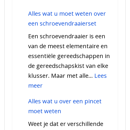
De
Alles wat u moet weten over
vele
een schroevendraaierset
toepassingen
Een schroevendraaier is een
van
van de meest elementaire en
een
essentiële gereedschappen in
koevoet
de gereedschapskist van elke
klusser. Maar met alle…
Lees
:
meer
Alles
Alles wat u over een pincet
wat
moet weten
u
Weet je dat er verschillende
moet