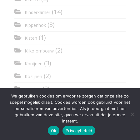
(14)
Kinderkamer
(3)
Kippenhok
(1)
Kisten
(2)
Kliko ombouw
(3)
Konijnen
(2)
Kozijnen
(2)
Krukken
We gebruiken cookies om ervoor te zorgen dat onze site zo
(1)
Lampen
soepel mogelijk draait. Cookies worden ook gebruikt voor het
personaliseren van advertenties. Als je doorgaat met het
(1)
Letters en cijfers
gebruiken van deze site, gaan we ervan uit dat je ermee
instemt.
(1)
Luifel
Ok
Privacybeleid
(1)