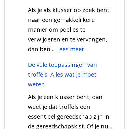
soorten
Als je als klusser op zoek bent
zijn
naar een gemakkelijkere
er
manier om poelies te
en
verwijderen en te vervangen,
hoe
:
dan ben…
Lees meer
gebruik
Poelietrekkers,
je
De vele toepassingen van
alle
ze?
troffels: Alles wat je moet
informatie
weten
en
Als je een klusser bent, dan
soorten
weet je dat troffels een
essentieel gereedschap zijn in
de gereedschapskist. Of je nu…