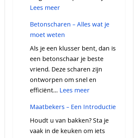
:
Lees meer
De
Betonscharen – Alles wat je
vele
moet weten
toepassingen
Als je een klusser bent, dan is
van
een betonschaar je beste
troffels:
vriend. Deze scharen zijn
Alles
ontworpen om snel en
wat
:
efficiënt…
Lees meer
je
Betonscharen
moet
Maatbekers – Een Introductie
–
weten
Houdt u van bakken? Sta je
Alles
vaak in de keuken om iets
wat