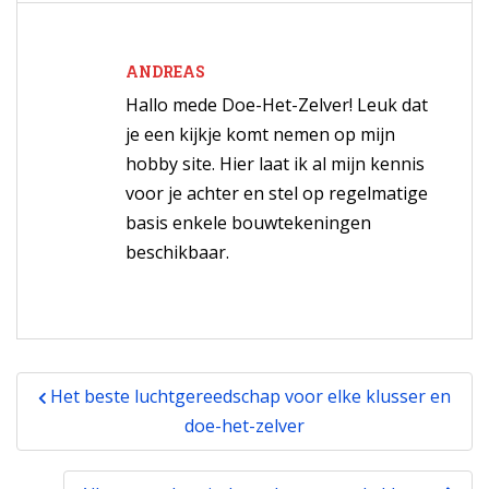
–
uw
ANDREAS
nieuwe
Hallo mede Doe-Het-Zelver! Leuk dat
maatje
je een kijkje komt nemen op mijn
voor
hobby site. Hier laat ik al mijn kennis
voor je achter en stel op regelmatige
de
basis enkele bouwtekeningen
klus
beschikbaar.
Bericht
Het beste luchtgereedschap voor elke klusser en
navigatie
doe-het-zelver