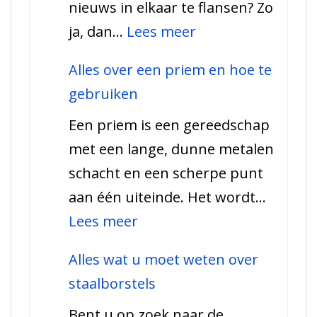
nieuws in elkaar te flansen? Zo
je
:
ja, dan…
Lees meer
moet
Maatbekers
weten
Alles over een priem en hoe te
–
gebruiken
Een
Een priem is een gereedschap
Introductie
met een lange, dunne metalen
schacht en een scherpe punt
aan één uiteinde. Het wordt…
:
Lees meer
Alles
Alles wat u moet weten over
over
staalborstels
een
Bent u op zoek naar de
priem