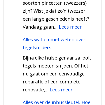
soorten pincetten (twezzers)
weten
zijn? Wist je dat zo’n twezzer
over
een lange geschiedenis heeft?
een
:
Vandaag gaan…
Lees meer
schroevendraaierset
Alles
Alles wat u moet weten over
wat
tegelsnijders
u
Bijna elke huiseigenaar zal ooit
over
tegels moeten snijden. Of het
een
nu gaat om een eenvoudige
pincet
reparatie of een complete
moet
:
renovatie,…
Lees meer
weten
Alles
Alles over de inbussleutel. Hoe