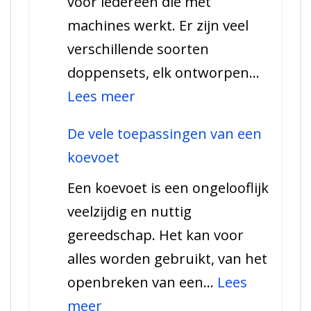
voor iedereen die met
moet
machines werkt. Er zijn veel
weten!
verschillende soorten
doppensets, elk ontworpen…
:
Lees meer
Alle
De vele toepassingen van een
informatie
koevoet
over
Een koevoet is een ongelooflijk
een
veelzijdig en nuttig
dopset
gereedschap. Het kan voor
voor
alles worden gebruikt, van het
de
openbreken van een…
Lees
klusser
:
meer