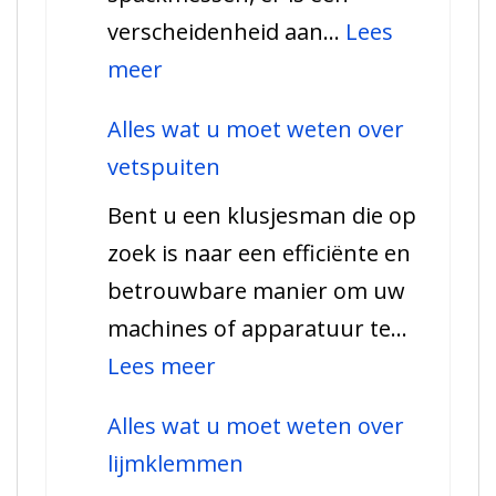
verscheidenheid aan…
Lees
:
meer
Alles
Alles wat u moet weten over
wat
vetspuiten
u
Bent u een klusjesman die op
moet
zoek is naar een efficiënte en
weten
betrouwbare manier om uw
over
machines of apparatuur te…
spackmessen
:
Lees meer
Alles
Alles wat u moet weten over
wat
lijmklemmen
u