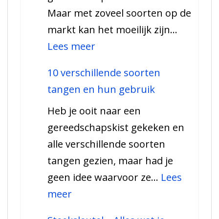
Maar met zoveel soorten op de
over
markt kan het moeilijk zijn…
een
:
Lees meer
krik
De
10 verschillende soorten
Handyman’s
tangen en hun gebruik
Gids
Heb je ooit naar een
voor
gereedschapskist gekeken en
Beitels
alle verschillende soorten
tangen gezien, maar had je
geen idee waarvoor ze…
Lees
:
meer
10