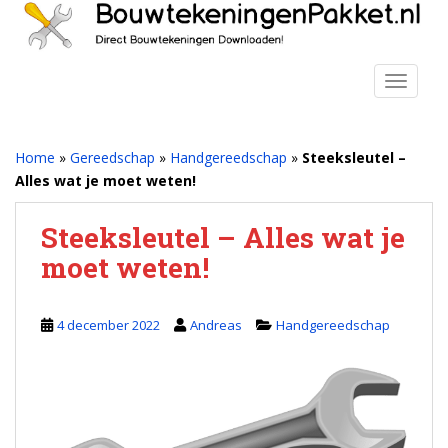
S
k
i
p
TOGGLE
t
o
m
Home
»
Gereedschap
»
Handgereedschap
»
Steeksleutel –
a
Alles wat je moet weten!
i
n
Steeksleutel – Alles wat je
c
moet weten!
o
n
t
4 december 2022
Andreas
Handgereedschap
e
n
t