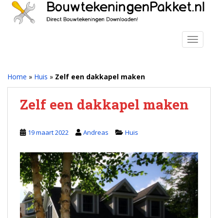
S
k
i
p
TOGGLE
t
o
m
Home
»
Huis
»
Zelf een dakkapel maken
a
i
Zelf een dakkapel maken
n
c
o
19 maart 2022
Andreas
Huis
n
t
e
n
t