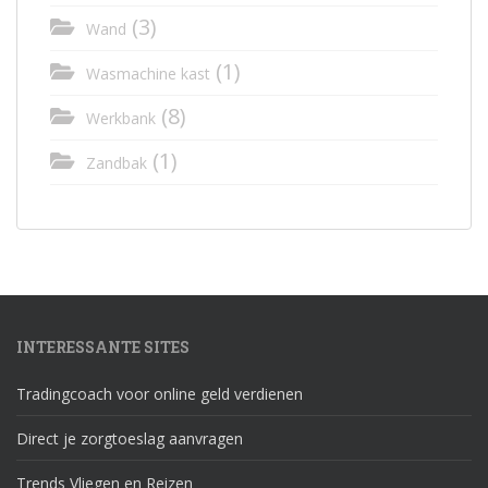
(3)
Wand
(1)
Wasmachine kast
(8)
Werkbank
(1)
Zandbak
INTERESSANTE SITES
Tradingcoach voor online geld verdienen
Direct je zorgtoeslag aanvragen
Trends Vliegen en Reizen