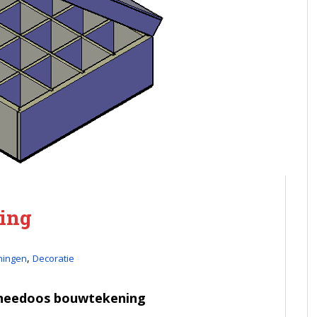
ing
,
ningen
Decoratie
theedoos bouwtekening