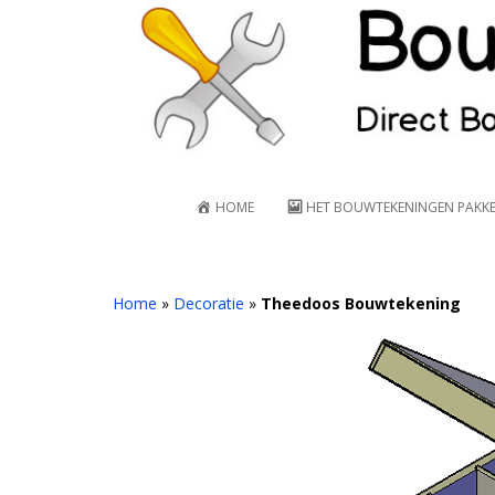
S
k
i
p
t
o
m
a
HOME
HET BOUWTEKENINGEN PAKK
i
n
c
o
Home
»
Decoratie
»
Theedoos Bouwtekening
n
t
e
n
t