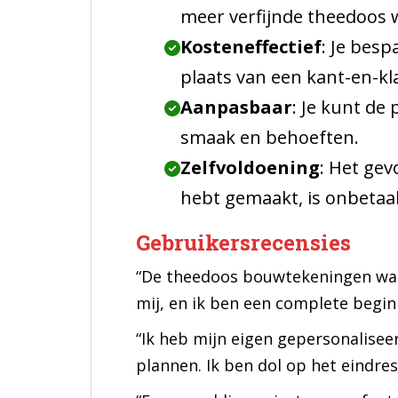
meer verfijnde theedoos wil
Kosteneffectief
: Je besp
plaats van een kant-en-kl
Aanpasbaar
: Je kunt de
smaak en behoeften.
Zelfvoldoening
: Het gev
hebt gemaakt, is onbetaa
Gebruikersrecensies
“De theedoos bouwtekeningen ware
mij, en ik ben een complete begin
“Ik heb mijn eigen gepersonalise
plannen. Ik ben dol op het eindres