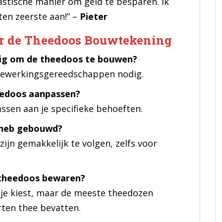
astische manier om geld te besparen. Ik
en zeerste aan!” –
Pieter
er de Theedoos Bouwtekening
dig om de theedoos te bouwen?
tbewerkingsgereedschappen nodig.
eedoos aanpassen?
ssen aan je specifieke behoeften.
s heb gebouwd?
jn gemakkelijk te volgen, zelfs voor
e theedoos bewaren?
 je kiest, maar de meeste theedozen
rten thee bevatten.