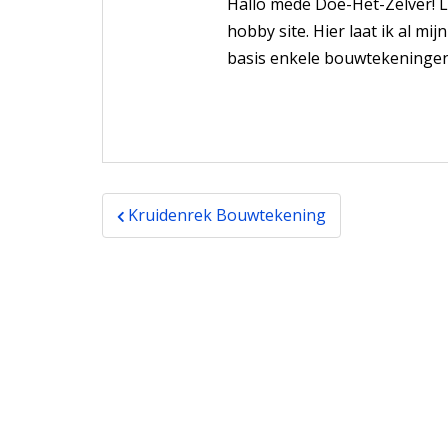
Hallo mede Doe-Het-Zelver! L
hobby site. Hier laat ik al mi
basis enkele bouwtekeningen
Bericht
Kruidenrek Bouwtekening
navigatie