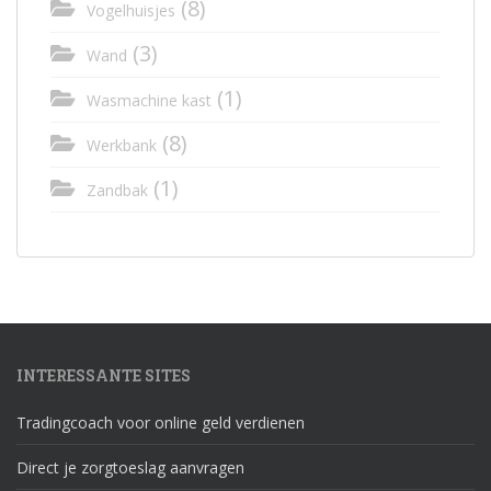
(8)
Vogelhuisjes
(3)
Wand
(1)
Wasmachine kast
(8)
Werkbank
(1)
Zandbak
INTERESSANTE SITES
Tradingcoach voor online geld verdienen
Direct je zorgtoeslag aanvragen