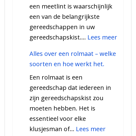
een meetlint is waarschijnlijk
wat
een van de belangrijkste
je
gereedschappen in uw
moet
:
gereedschapskist.…
Lees meer
weten!
Hier
Alles over een rolmaat – welke
heb
soorten en hoe werkt het.
je
Een rolmaat is een
een
gereedschap dat iedereen in
meetli
zijn gereedschapskist zou
voor
moeten hebben. Het is
nodig!
essentieel voor elke
:
klusjesman of…
Lees meer