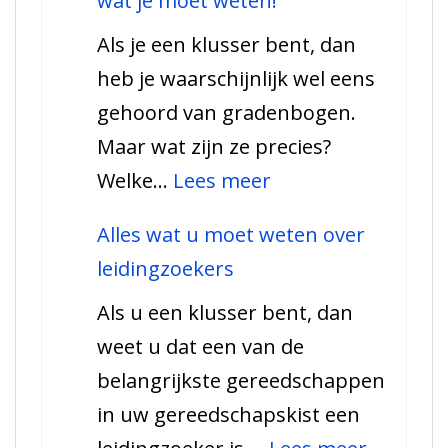
wat je moet weten!
u
Als je een klusser bent, dan
moet
heb je waarschijnlijk wel eens
weten
gehoord van gradenbogen.
over
Maar wat zijn ze precies?
vochtmeters
:
Welke…
Lees meer
–
Alles
welke
Alles wat u moet weten over
over
soorten.
leidingzoekers
gradenbogen
Als u een klusser bent, dan
–
weet u dat een van de
Alles
belangrijkste gereedschappen
wat
in uw gereedschapskist een
je
: