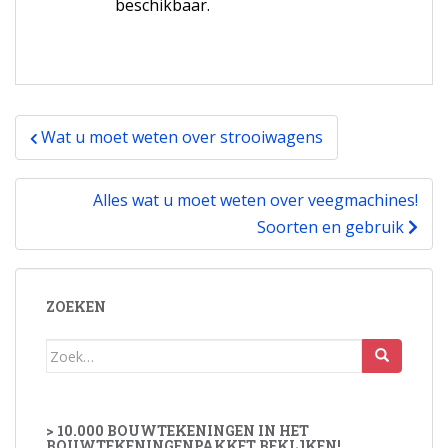
beschikbaar.
het-
zelver
Bericht
Wat u moet weten over strooiwagens
navigatie
Alles wat u moet weten over veegmachines!
Soorten en gebruik
ZOEKEN
Zoek
naar:
> 10.000 BOUWTEKENINGEN IN HET
BOUWTEKENINGENPAKKET BEKIJKEN!