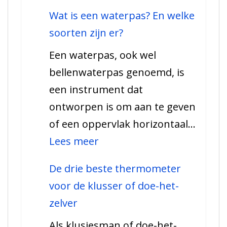
Alles
Wat is een waterpas? En welke
over
soorten zijn er?
een
Een waterpas, ook wel
rolmaat
bellenwaterpas genoemd, is
–
een instrument dat
welke
ontworpen is om aan te geven
soorten
of een oppervlak horizontaal…
en
:
Lees meer
hoe
Wat
werkt
De drie beste thermometer
is
het.
voor de klusser of doe-het-
een
zelver
waterpas?
Als klusjesman of doe-het-
En