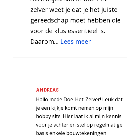
zelver weet je dat je het juiste
welke
gereedschap moet hebben die
soorten
voor de klus essentieel is.
zijn
:
Daarom…
Lees meer
er?
De
drie
beste
thermometer
ANDREAS
voor
Hallo mede Doe-Het-Zelver! Leuk dat
de
je een kijkje komt nemen op mijn
klusser
hobby site. Hier laat ik al mijn kennis
voor je achter en stel op regelmatige
of
basis enkele bouwtekeningen
doe-