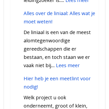
leidingzoeker is.…
Lees meer
moet
Alles
weten!
Alles over de liniaal: Alles wat je
wat
moet weten!
u
De liniaal is een van de meest
moet
alomtegenwoordige
weten
gereedschappen die er
over
bestaan, en toch staan we er
leidingz
:
vaak niet bij…
Lees meer
Alles
Hier heb je een meetlint voor
over
nodig!
de
Welk project u ook
liniaal:
onderneemt, groot of klein,
Alles