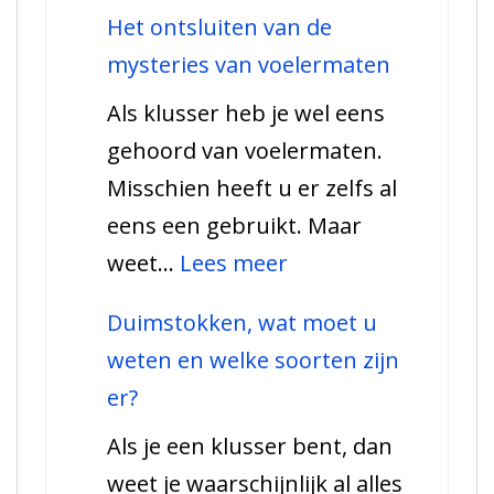
Een
Het ontsluiten van de
uitgebreide
mysteries van voelermaten
gids
Als klusser heb je wel eens
voor
gehoord van voelermaten.
spanningsmeters,
Misschien heeft u er zelfs al
welke
eens een gebruikt. Maar
soorten
:
weet…
Lees meer
zijn
Het
er
Duimstokken, wat moet u
ontsluiten
weten en welke soorten zijn
van
er?
de
Als je een klusser bent, dan
mysteries
weet je waarschijnlijk al alles
van