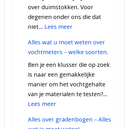
over duimstokken. Voor
voelermaten
degenen onder ons die dat
:
niet…
Lees meer
Duimstokken,
Alles wat u moet weten over
wat
vochtmeters – welke soorten.
moet
Ben je een klusser die op zoek
u
is naar een gemakkelijke
weten
manier om het vochtgehalte
en
van je materialen te testen?…
welke
:
Lees meer
soorten
Alles
zijn
Alles over gradenbogen – Alles
wat
er?