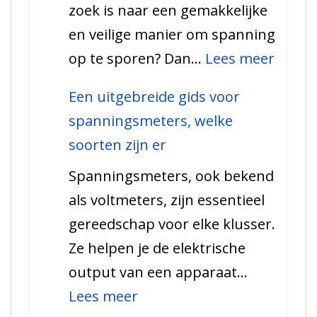
zoek is naar een gemakkelijke
Alles
en veilige manier om spanning
wat
:
op te sporen? Dan…
Lees meer
je
Alles
moet
Een uitgebreide gids voor
over
weten
spanningsmeters, welke
een
soorten zijn er
spann
Spanningsmeters, ook bekend
als voltmeters, zijn essentieel
gereedschap voor elke klusser.
Ze helpen je de elektrische
output van een apparaat…
:
Lees meer