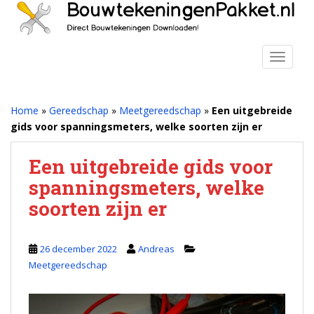
S
k
i
p
TOGGLE
t
o
m
Home
»
Gereedschap
»
Meetgereedschap
»
Een uitgebreide
a
gids voor spanningsmeters, welke soorten zijn er
i
n
Een uitgebreide gids voor
c
spanningsmeters, welke
o
n
soorten zijn er
t
e
n
26 december 2022
Andreas
t
Meetgereedschap