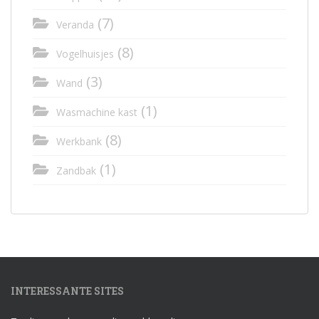
(7)
Veranda
(8)
Vogelhuisjes
(3)
Wand
(1)
Wasmachine kast
(8)
Werkbank
(1)
Zandbak
INTERESSANTE SITES