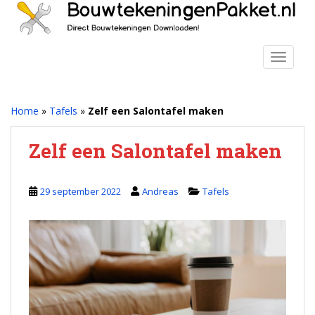
S
k
i
p
TOGGLE
t
o
m
Home
»
Tafels
»
Zelf een Salontafel maken
a
i
Zelf een Salontafel maken
n
c
o
29 september 2022
Andreas
Tafels
n
t
e
n
t