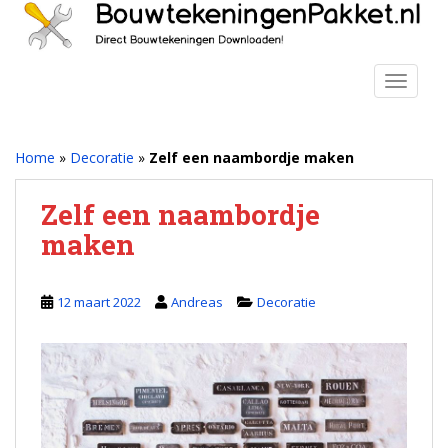
S
k
i
p
TOGGLE
t
o
m
Home
»
Decoratie
»
Zelf een naambordje maken
a
i
Zelf een naambordje
n
maken
c
o
n
12 maart 2022
Andreas
Decoratie
t
e
n
t